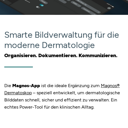
PRODUKTE
Smarte Bildverwaltung für die
idea®
moderne Dermatologie
Magnos®
Organisieren. Dokumentieren. Kommunizieren.
Magnos-App
INFORMATION
Die
Magnos-App
ist die ideale Ergänzung zum
Magnos®
Dermatoskop
– speziell entwickelt, um dermatologische
Hautkrebs
Bilddaten schnell, sicher und effizient zu verwalten. Ein
echtes Power-Tool für den klinischen Alltag.
Publikationen
News