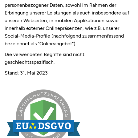
personenbezogener Daten, sowohl im Rahmen der
Erbringung unserer Leistungen als auch insbesondere auf
PRODUCTS
unseren Webseiten, in mobilen Applikationen sowie
innerhalb externer Onlinepräsenzen, wie z.B. unserer
Social-Media-Profile (nachfolgend zusammenfassend
idea®
bezeichnet als “Onlineangebot“).
Magnos®
Die verwendeten Begriffe sind nicht
geschlechtsspezifisch.
Magnos-App
Stand: 31. Mai 2023
INFORMATION
Skin Cancer
Publications
News